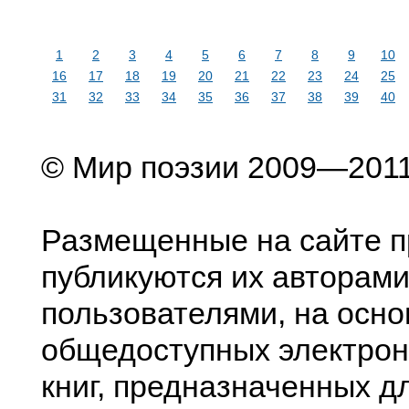
1
2
3
4
5
6
7
8
9
10
16
17
18
19
20
21
22
23
24
25
31
32
33
34
35
36
37
38
39
40
© Мир поэзии 2009—201
Размещенные на сайте п
публикуются их авторами
пользователями, на осно
общедоступных электрон
книг, предназначенных д