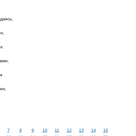
даясь,
ч,
х.
сами,
ом
ен,
7
8
9
10
11
12
13
14
15