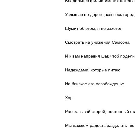
Владельцев филистимских потеша
Услышав по дороге, как весь город
Шумит об этом, я не захотел
Смотреть на унижения Самсона
И к вам направил шаг, чтоб подели
Надеждами, которые питаю
На близкое его освобожденье.
Хор
Рассказывай скорей, почтенный ст
Мы жаждем радость разделить тво