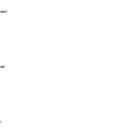
жит.
ним
,