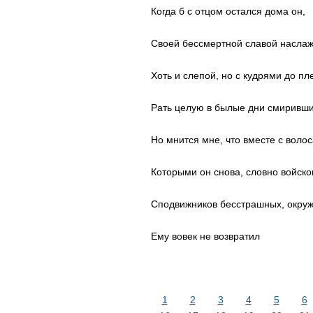
Когда б с отцом остался дома он,
Своей бессмертной славой наслаж
Хоть и слепой, но с кудрями до пле
Рать целую в былые дни смиривши
Но мнится мне, что вместе с воло
Которыми он снова, словно войск
Сподвижников бесстрашных, окруж
Ему вовек не возвратил
1
2
3
4
5
6