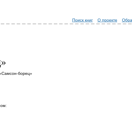
Поиск книг
О проекте
Обра
ц»
 «Самсон-борец»
ном: