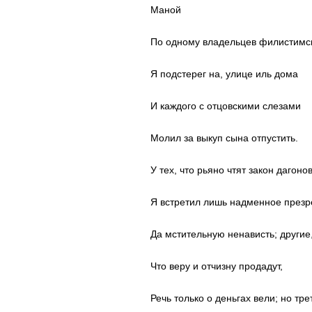
Mаной
По одному владельцев филистимс
Я подстерег на, улице иль дома
И каждого с отцовскими слезами
Молил за выкуп сына отпустить.
У тех, что рьяно чтят закон дагонов
Я встретил лишь надменное презр
Да мстительную ненависть; другие
Что веру и отчизну продадут,
Речь только о деньгах вели; но тре