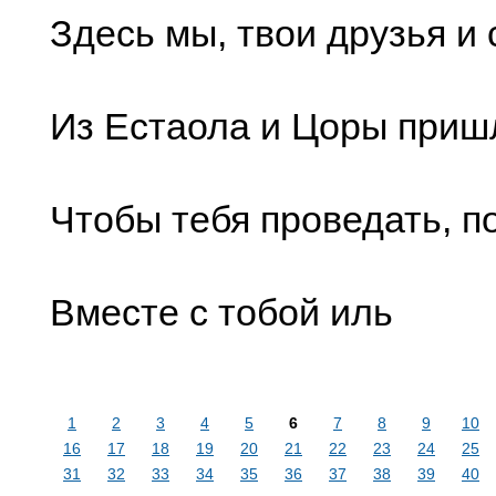
Здесь мы, твои друзья и 
Из Естаола и Цоры приш
Чтобы тебя проведать, п
Вместе с тобой иль
1
2
3
4
5
6
7
8
9
10
16
17
18
19
20
21
22
23
24
25
31
32
33
34
35
36
37
38
39
40