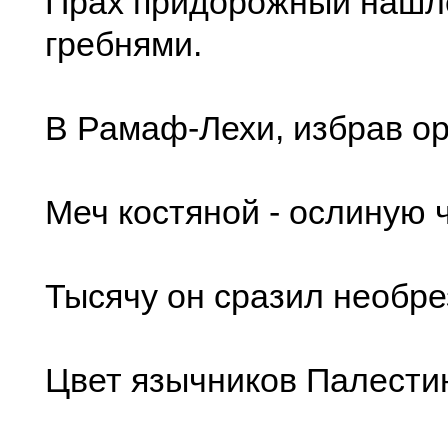
Прах придорожный наш
гребнями.
В Рамаф-Лехи, избрав о
Меч костяной - ослиную 
Тысячу он сразил необре
Цвет язычников Палести