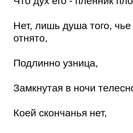
Что дух его - пленник пло
Нет, лишь душа того, чье
отнято,
Подлинно узница,
Замкнутая в ночи телесн
Коей скончанья нет,