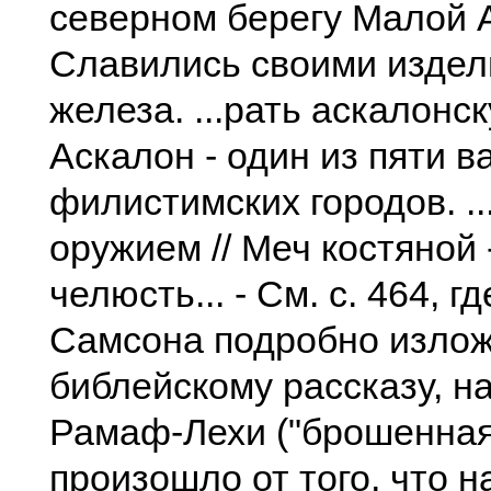
северном берегу Малой 
Славились своими издел
железа. ...рать аскалонску
Аскалон - один из пяти 
филистимских городов. ..
оружием // Меч костяной
челюсть... - См. с. 464, г
Самсона подробно излож
библейскому рассказу, н
Рамаф-Лехи ("брошенная
произошло от того, что н