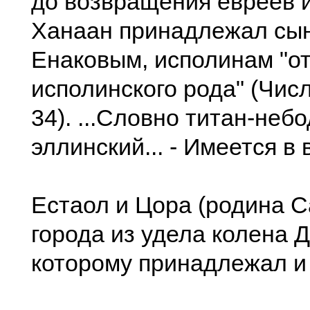
до возвращения евреев и
Ханаан принадлежал сы
Енаковым, исполинам "о
исполинского рода" (Числа
34). ...Словно титан-неб
эллинский... - Имеется в 
Естаол и Цора (родина С
города из удела колена Д
которому принадлежал и