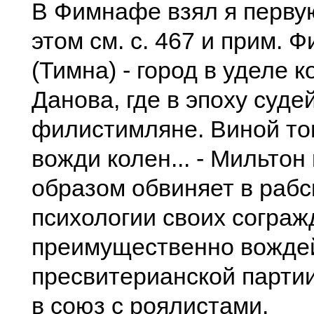
В Фимнафе взял я первую 
этом см. с. 467 и прим. 
(Тимна) - город в уделе 
Данова, где в эпоху суде
филистимляне. Виной том
вожди колен... - Мильто
образом обвиняет в рабс
психологии своих сограж
преимущественно вожде
пресвитерианской партии
в союз с роялистами.