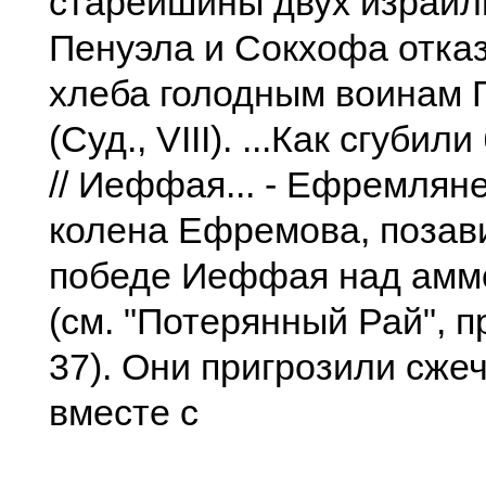
старейшины двух израил
Пенуэла и Сокхофа отка
хлеба голодным воинам 
(Суд., VIII). ...Как сгуби
// Иеффая... - Ефремляне
колена Ефремова, позав
победе Иеффая над амм
(см. "Потерянный Рай", при
37). Они пригрозили сж
вместе с