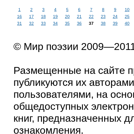
1
2
3
4
5
6
7
8
9
10
16
17
18
19
20
21
22
23
24
25
31
32
33
34
35
36
37
38
39
40
© Мир поэзии 2009—201
Размещенные на сайте п
публикуются их авторами
пользователями, на осно
общедоступных электрон
книг, предназначенных д
ознакомления.