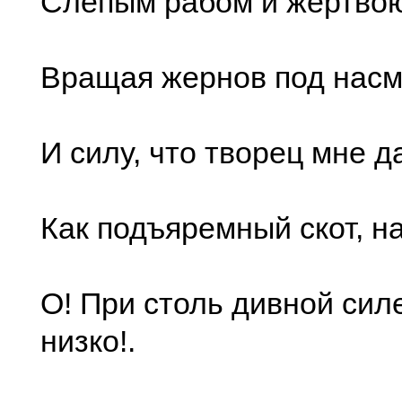
Слепым рабом и жертвою
Вращая жернов под нас
И силу, что творец мне д
Как подъяремный скот, на
О! При столь дивной силе
низко!.