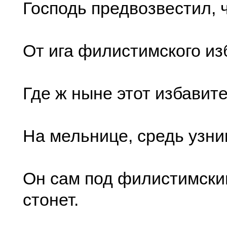
Господь предвозвестил, 
От ига филистимского из
Где ж ныне этот избавите
На мельнице, средь узник
Он сам под филистимски
стонет.