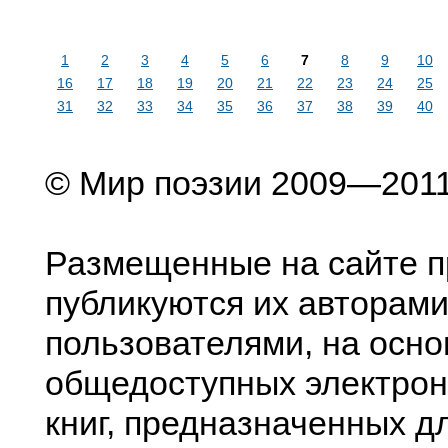
1
2
3
4
5
6
7
8
9
10
16
17
18
19
20
21
22
23
24
25
31
32
33
34
35
36
37
38
39
40
© Мир поэзии 2009—201
Размещенные на сайте п
публикуются их авторами
пользователями, на осно
общедоступных электрон
книг, предназначенных д