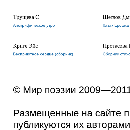
Тpущева C
Щеглов Дм
Апокpифическое утpо
Казак Ерошка
Криге Эйс
Протасова
Бесприютное сердце (сборник)
Сборник стих
© Мир поэзии 2009—201
Размещенные на сайте п
публикуются их авторами