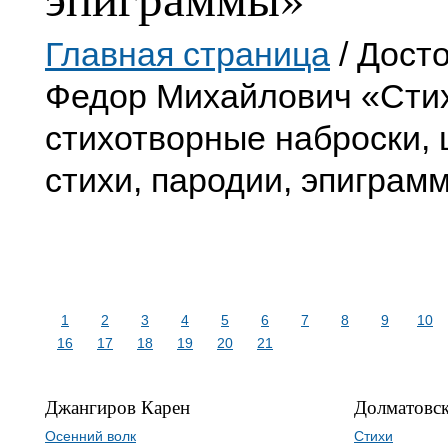
Главная страница
/ Дост
Федор Михайлович «Сти
стихотворные наброски,
стихи, пародии, эпиграм
1
2
3
4
5
6
7
8
9
10
16
17
18
19
20
21
Джангиров Карен
Долматовск
Осенний волк
Стихи