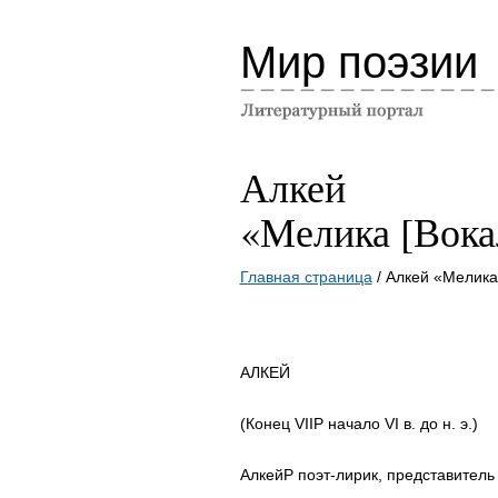
Мир поэзии
Алкей
«Мелика [Вока
Главная страница
/ Алкей «Мелика
АЛКЕЙ
(Конец VIIP начало VI в. до н. э.)
АлкейP поэт-лирик, представитель 