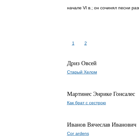
начале VI в.; он сочинял песни ра
1
2
Дриз Овсей
Старый Хелом
Мартинес Энрике Гонсалес
Как брат с сестрою
Иванов Вячеслав Иванович
Cor ardens