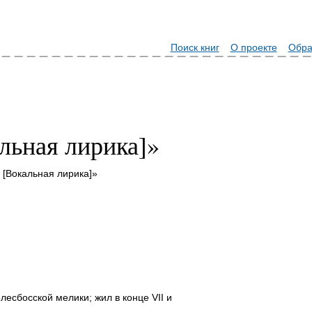
Поиск книг
О проекте
Обра
льная лирика]»
 [Вокальная лирика]»
лесбосской мелики; жил в конце VII и