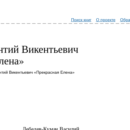
Поиск книг
О проекте
Обра
нтий Викентьевич
лена»
нтий Викентьевич «Прекрасная Елена»
Лебедев-Кумач Василий