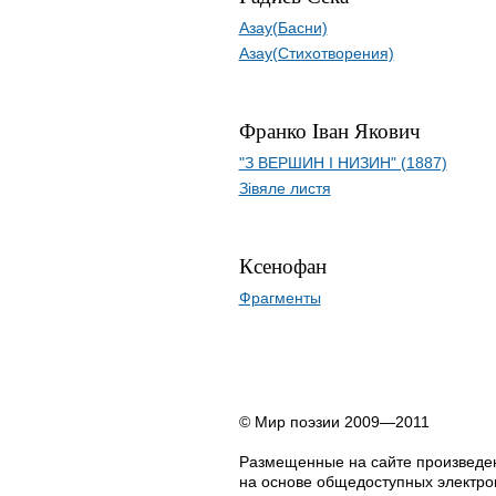
Азау(Басни)
Азау(Стихотворения)
Франко Iван Якович
"З ВЕРШИН І НИЗИН" (1887)
Зівяле листя
Ксенофан
Фрагменты
© Мир поэзии 2009—2011
Размещенные на сайте произведен
на основе общедоступных электрон