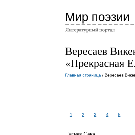
Мир поэзии
Вересаев Вике
«Прекрасная Е
Главная страница
/ Вересаев Вике
1
2
3
4
5
Гадиев Сека