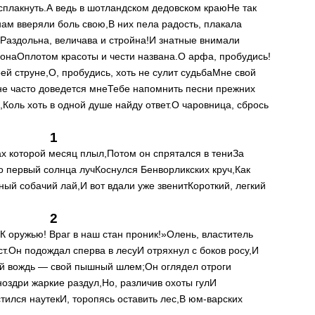
сплакнуть.
А ведь в шотландском дедовском краю
Не так
нам вверяли боль свою,
В них пела радость, плакала
Раздольна, величава и стройна!
И знатные внимали
 она
Оплотом красоты и чести названа.
О арфа, пробудись!
ей струне,
О, пробудись, хоть не сулит судьба
Мне свой
не часто доведется мне
Тебе напомнить песни прежних
,
Коль хоть в одной душе найду ответ.
О чаровница, сбрось
1
х которой месяц плыл,
Потом он спрятался в тени
За
о первый солнца луч
Коснулся Бенворликских круч,
Как
ный собачий лай,
И вот вдали уже звенит
Короткий, легкий
2
К оружью! Враг в наш стан проник!»
Олень, властитель
т.
Он подождал сперва в лесу
И отряхнул с боков росу,
И
ый вождь — свой пышный шлем;
Он оглядел отроги
ноздри жаркие раздул,
Но, различив охоты гул
И
тился наутек
И, торопясь оставить лес,
В юм-варских