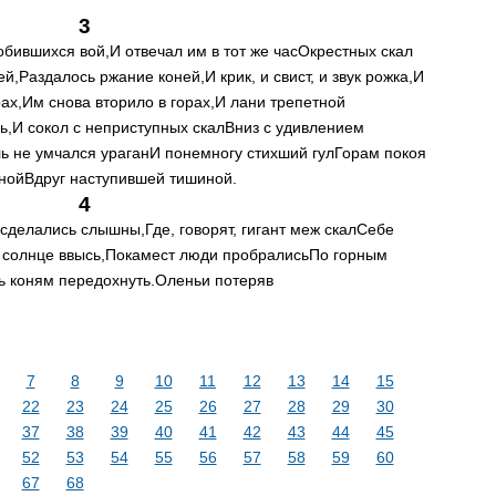
3
обившихся вой,
И отвечал им в тот же час
Окрестных скал
ей,
Раздалось ржание коней,
И крик, и свист, и звук рожка,
И
ах,
Им снова вторило в горах,
И лани трепетной
ь,
И сокол с неприступных скал
Вниз с удивлением
ь не умчался ураган
И понемногу стихший гул
Горам покоя
ной
Вдруг наступившей тишиной.
4
сделались слышны,
Где, говорят, гигант меж скал
Себе
 солнце ввысь,
Покамест люди пробрались
По горным
 коням передохнуть.
Оленьи потеряв
7
8
9
10
11
12
13
14
15
22
23
24
25
26
27
28
29
30
37
38
39
40
41
42
43
44
45
52
53
54
55
56
57
58
59
60
67
68