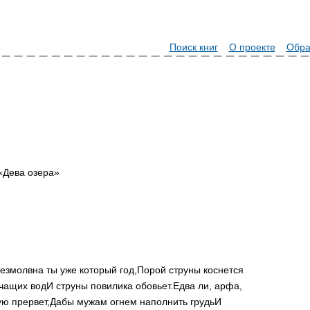
Поиск книг
О проекте
Обра
 «Дева озера»
езмолвна ты уже который год,
Порой струны коснется
рчащих вод
И струны повилика обовьет.
Едва ли, арфа,
ю прервет,
Дабы мужам огнем наполнить грудь
И