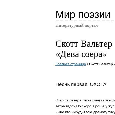
Мир поэзии
Скотт Вальтер
«Дева озера»
Главная страница
/ Скотт Вальтер
Песнь первая. ОХОТА
О арфа севера, твой след заглох,
Б
ветра вздох,
Но скоро в роще у жу
ныне кто-нибудь
Твою дремоту тиху