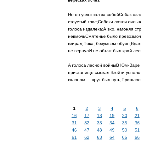
вересках исчез.
Но он услышал за собой
Собак озл
стоустый глас;
Собаки лаяли сильн
голоса издалека;
А эхо, нагоняя стр
невмочь
Смятенье было превозмоч
взирал,
Пока, безумьем обуян,
Вдал
не вернул
И не объят был край лес
А голоса лесной войны
В Юм-Варе 
пристанище сыскал.
Взойти успело
склонам — крут был путь,
Пришлось
1
2
3
4
5
6
16
17
18
19
20
21
31
32
33
34
35
36
46
47
48
49
50
51
61
62
63
64
65
66