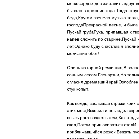
мягкосердых дев заставить вдруг в
бывало в прежние года:
Тогда стру
беда,
Кругом звенела музыка тогда,
господа
Прекрасной песне, и была
Пускай груба
Рука, припавшая к тво
напев сложить по старине,
Пускай 
лет,
Однако буду счастлив я вполне
молчания обет!
Олень из горной речки пил,
В волна
сонным лесом Гленэртни,
Но тольк
огласил дремавший край
Озлоблен
стук копыт.
Как вождь, заслышав стражи крик:
«
этих мест,
Вскочил и поглядел окрес
ввысь рога воздел затем,
Как горд
скал,
Потом принюхиваться стал
И 
приближавшийся рожок,
Бежать пус