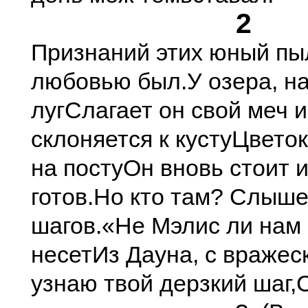
2
Признаний этих юный пы
любовью был.
У озера, н
луг
Слагает он свой меч и
склоняется к кусту
Цветок
на посту
Он вновь стоит и
готов.
Но кто там? Слыш
шагов.
«Не Мэлис ли нам 
несет
Из Дауна, с вражес
узнаю твой дерзкий шаг,