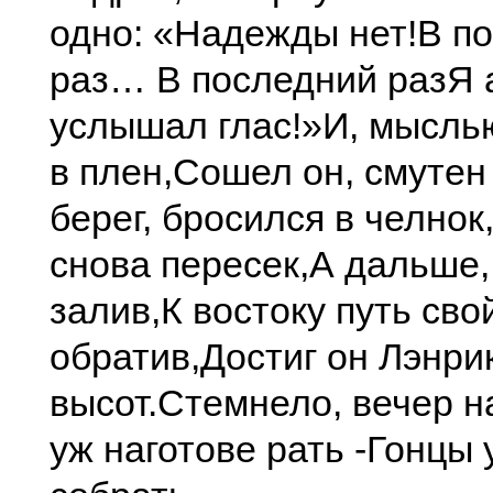
одно: «Надежды нет!
В п
раз… В последний раз
Я 
услышал глас!»
И, мысль
в плен,
Сошел он, смутен 
берег, бросился в челнок
снова пересек,
А дальше,
залив,
К востоку путь сво
обратив,
Достиг он Лэнри
высот.
Стемнело, вечер н
уж наготове рать -
Гонцы 