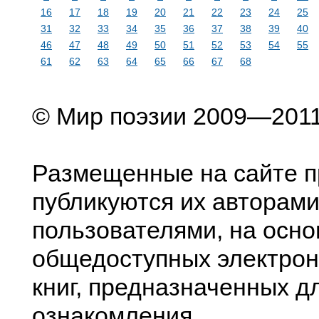
16
17
18
19
20
21
22
23
24
25
31
32
33
34
35
36
37
38
39
40
46
47
48
49
50
51
52
53
54
55
61
62
63
64
65
66
67
68
© Мир поэзии 2009—201
Размещенные на сайте п
публикуются их авторами
пользователями, на осно
общедоступных электрон
книг, предназначенных д
ознакомления.