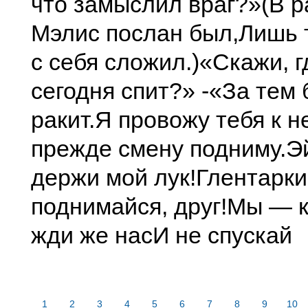
что замыслил враг?»
(В р
Мэлис послан был,
Лишь 
с себя сложил.)
«Скажи, г
сегодня спит?» -
«За тем 
ракит.
Я провожу тебя к н
прежде смену подниму.
Э
держи мой лук!
Глентарки
поднимайся, друг!
Мы — к
жди же нас
И не спускай
1
2
3
4
5
6
7
8
9
10