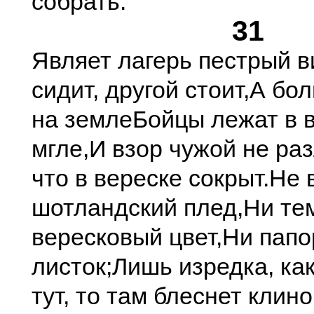
собрать.
31
Являет лагерь пестрый в
сидит, другой стоит,
А бо
на земле
Бойцы лежат в 
мгле,
И взор чужой не ра
что в вереске сокрыт.
Не 
шотландский плед,
Ни те
вересковый цвет,
Ни папо
листок;
Лишь изредка, как
тут, то там блеснет клино