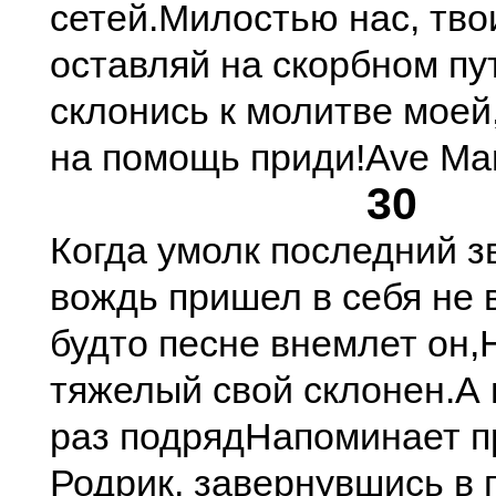
сетей.
Милостью нас, тво
оставляй на скорбном пу
склонись к молитве моей
на помощь приди!
Ave Mar
30
Когда умолк последний зв
вождь пришел в себя не в
будто песне внемлет он,
тяжелый свой склонен.
А 
раз подряд
Напоминает пр
Родрик, завернувшись в 