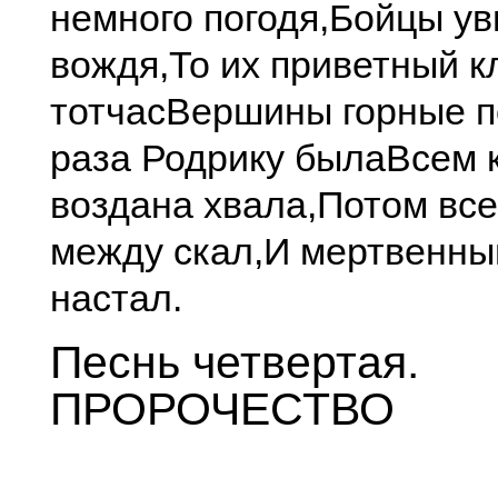
немного погодя,
Бойцы ув
вождя,
То их приветный к
тотчас
Вершины горные п
раза Родрику была
Всем 
воздана хвала,
Потом все
между скал,
И мертвенны
настал.
Песнь четвертая.
ПРОРОЧЕСТВО