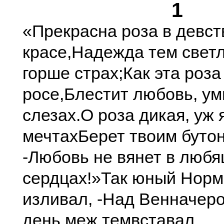
1
«Прекрасна роза в девс
красе,
Надежда тем светл
горше страх;
Как эта роза
росе,
Блестит любовь, ум
слезах.
О роза дикая, уж 
мечтах
Берет твоим буто
-
Любовь не вянет в люб
сердцах!»
Так юный Норм
изливал, -
Над Венначер
день меж тем
вставал.