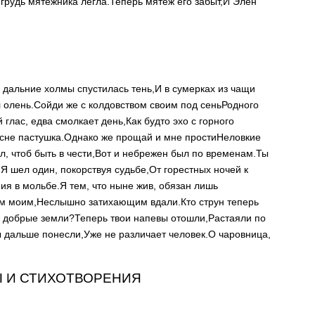
грудь мятежника легла.
Теперь мятеж его забыт,
И Элен
 дальние холмы спустилась тень,
И в сумерках из чащи
 олень.
Сойди же с колдовством своим под сень
Родного
 глас, едва смолкает день,
Как будто эхо с горного
есне пастушка.
Однако же прощай и мне прости
Неловкие
л, чтоб быть в чести,
Вот и небрежен был по временам.
Ты
.
Я шел один, покорствуя судьбе,
От горестных ночей к
ия в мольбе.
Я тем, что ныне жив, обязан лишь
м моим,
Неслышно затихающим вдали.
Кто струн теперь
и добрые земли?
Теперь твои напевы отошли,
Растаяли по
ры дальше понесли,
Уже не различает человек.
О чаровница,
 И СТИХОТВОРЕНИЯ