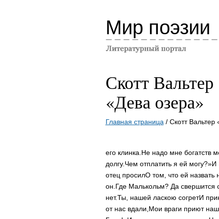
Мир поэзии
Скотт Вальтер
«Дева озера»
Главная страница
/ Скотт Вальтер
его клинка.
Не надо мне богатств м
долгу.
Чем отплатить я ей могу?»
И 
отец просил
О том, что ей назвать 
он.
Где Малькольм? Да свершится 
нет.
Ты, нашей ласкою согрет
И при
от нас вдали,
Мои враги приют наш