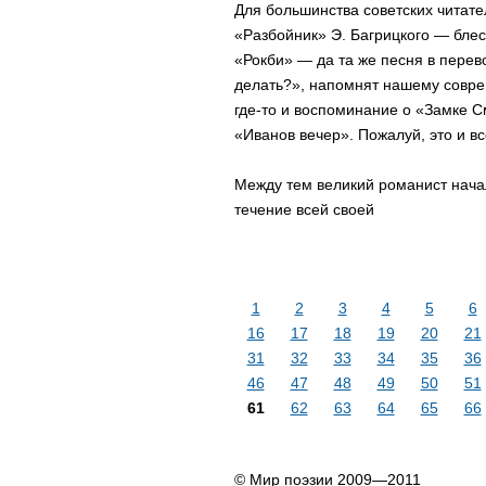
Для большинства советских читате
«Разбойник» Э. Багрицкого — бле
«Рокби» — да та же песня в перев
делать?», напомнят нашему соврем
где-то и воспоминание о «Замке 
«Иванов вечер». Пожалуй, это и вс
Между тем великий романист начал 
течение всей своей
1
2
3
4
5
6
16
17
18
19
20
21
31
32
33
34
35
36
46
47
48
49
50
51
61
62
63
64
65
66
© Мир поэзии 2009—2011