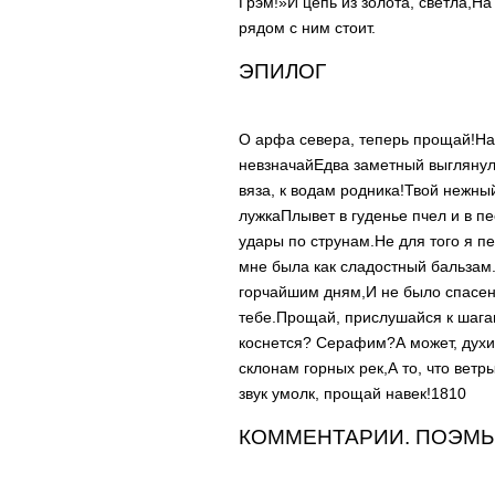
Грэм!»
И цепь из золота, светла,
На 
рядом с ним стоит.
ЭПИЛОГ
О арфа севера, теперь прощай!
На
невзначай
Едва заметный выглянул
вяза, к водам родника!
Твой нежный
лужка
Плывет в гуденье пчел и в п
удары по струнам.
Не для того я пе
мне была как сладостный бальзам
горчайшим дням,
И не было спасен
тебе.
Прощай, прислушайся к шага
коснется? Серафим?
А может, дух
склонам горных рек,
А то, что вет
звук умолк, прощай навек!
1810
КОММЕНТАРИИ. ПОЭМЫ