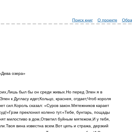
Поиск книг
О проекте
Обра
 «Дева озера»
оих,
Лишь был бы он среди живых.
Но перед Элен я в
Элен к Дугласу идет,
Кольцо, краснея, отдает,
Чтоб короля
нет сил.
Король сказал: «Суров закон.
Мятежников карает
суд!»
Грэм преклонил колено тут.
«Тебе, бунтарь, пощады
нят милостиво в дом,
Ответил буйным мятежом,
И у тебя,
ли.
Твоя вина известна всем.
Вот цепь и стража, дерзкий