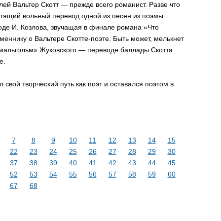
лей Вальтер Скотт — прежде всего романист. Разве что
стящий вольный перевод одной из песен из поэмы
оде И. Козлова, звучащая в финале романа «Что
еннику о Вальтере Скотте-поэте. Быть может, мелькнет
Смальгольм» Жуковского — переводе баллады Скотта
е.
свой творческий путь как поэт и оставался поэтом в
7
8
9
10
11
12
13
14
15
22
23
24
25
26
27
28
29
30
37
38
39
40
41
42
43
44
45
52
53
54
55
56
57
58
59
60
67
68