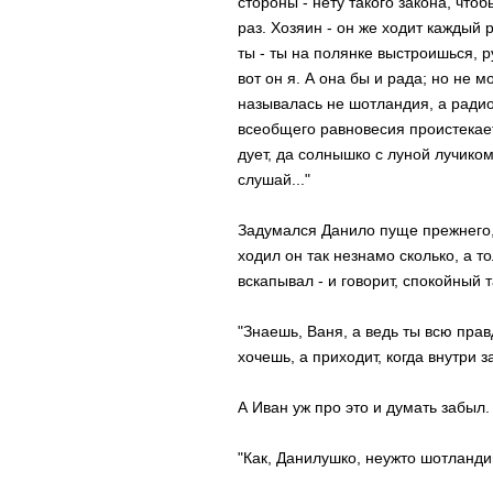
стороны - нету такого закона, чтоб
раз. Хозяин - он же ходит каждый ра
ты - ты на полянке выстроишься, 
вот он я. А она бы и рада; но не 
называлась не шотландия, а радио,
всеобщего равновесия проистекает
дует, да солнышко с луной лучиком
слушай..."
Задумался Данило пуще прежнего, 
ходил он так незнамо сколько, а то
вскапывал - и говорит, спокойный т
"Знаешь, Ваня, а ведь ты всю прав
хочешь, а приходит, когда внутри 
А Иван уж про это и думать забыл.
"Как, Данилушко, неужто шотланд