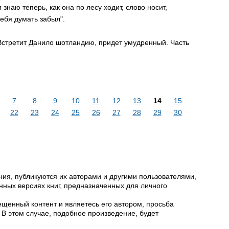
 знаю теперь, как она по лесу ходит, слово носит,
себя думать забыл".
Встретит Данило шотландию, придет умудренный. Часть
7
8
9
10
11
12
13
14
15
22
23
24
25
26
27
28
29
30
ия, публикуются их авторами и другими пользователями,
ных версиях книг, предназначенных для личного
щенный контент и являетесь его автором, просьба
 В этом случае, подобное произведение, будет