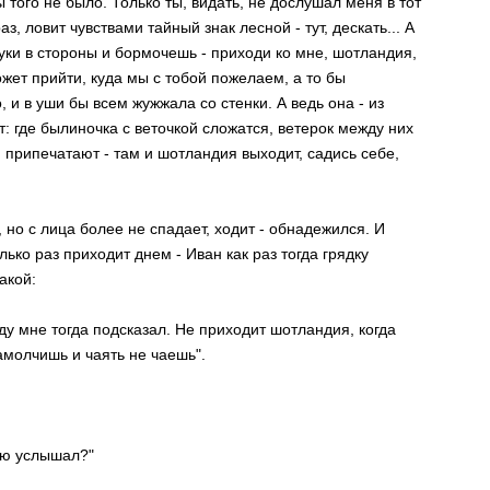
ы того не было. Только ты, видать, не дослушал меня в тот
з, ловит чувствами тайный знак лесной - тут, дескать... А
руки в стороны и бормочешь - приходи ко мне, шотландия,
может прийти, куда мы с тобой пожелаем, а то бы
 и в уши бы всем жужжала со стенки. А ведь она - из
: где былиночка с веточкой сложатся, ветерок между них
 припечатают - там и шотландия выходит, садись себе,
но с лица более не спадает, ходит - обнадежился. И
лько раз приходит днем - Иван как раз тогда грядку
акой:
ду мне тогда подсказал. Не приходит шотландия, когда
замолчишь и чаять не чаешь".
ию услышал?"