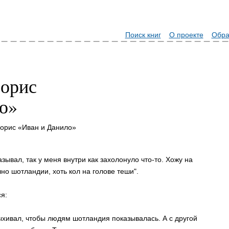
Поиск книг
О проекте
Обра
орис
о»
орис «Иван и Данило»
зывал, так у меня внутри как захолонуло что-то. Хожу на
но шотландии, хоть кол на голове теши".
я:
лыхивал, чтобы людям шотландия показывалась. А с другой