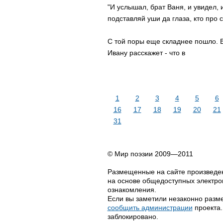
"И услышал, брат Ваня, и увидел, и
подставляй уши да глаза, кто про 
С той поры еще складнее пошло. 
Ивану расскажет - что в
1
2
3
4
5
6
16
17
18
19
20
21
31
© Мир поэзии 2009—2011
Размещенные на сайте произведен
на основе общедоступных электрон
ознакомления.
Если вы заметили незаконно разме
сообщить администрации
проекта.
заблокировано.