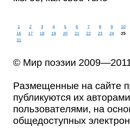
1
2
3
4
5
6
7
8
9
10
16
17
18
19
20
21
22
23
24
25
31
© Мир поэзии 2009—201
Размещенные на сайте п
публикуются их авторами
пользователями, на осно
общедоступных электрон