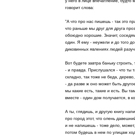
у него в лице впечатление, будто ме
говорит слова:
"А что про нас пишешь - так это п
что раньше мы друг для друга пр
обоюдно хорошие. Значит, соседями
один. Я ему - неужели и до того до
диковинных явлениях людей разуч
Вот будете завтра баньку строить,
- и правда. Прислушался - что ты т
складно, так тоже не беда, дерево
- да разве ж оно может быть другое
мы какие есть, такие и есть. Вы т
вместе - один дом получается, в к
А ты, глядишь, и другую книгу напи
про город этот, что олень давешний
и не напишешь - тоже дело, может,
потом будешь в нем по улицам ход