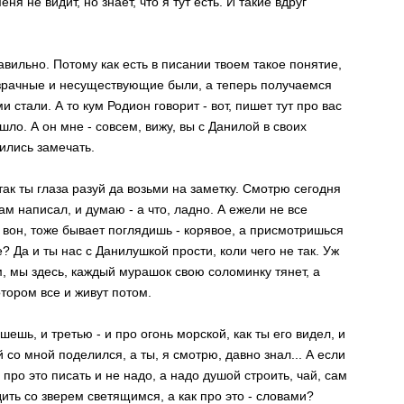
ня не видит, но знает, что я тут есть. И такие вдруг
равильно. Потому как есть в писании твоем такое понятие,
озрачные и несуществующие были, а теперь получаемся
 стали. А то кум Родион говорит - вот, пишет тут про вас
шло. А он мне - совсем, вижу, вы с Данилой в своих
ились замечать.
 так ты глаза разуй да возьми на заметку. Смотрю сегодня
ам написал, и думаю - а что, ладно. А ежели не все
, вон, тоже бывает поглядишь - корявое, а присмотришься
? Да и ты нас с Данилушкой прости, коли чего не так. Уж
ам, мы здесь, каждый мурашок свою соломинку тянет, а
отором все и живут потом.
шешь, и третью - и про огонь морской, как ты его видел, и
 со мной поделился, а ты, я смотрю, давно знал... А если
 про это писать и не надо, а надо душой строить, чай, сам
ить со зверем светящимся, а как про это - словами?