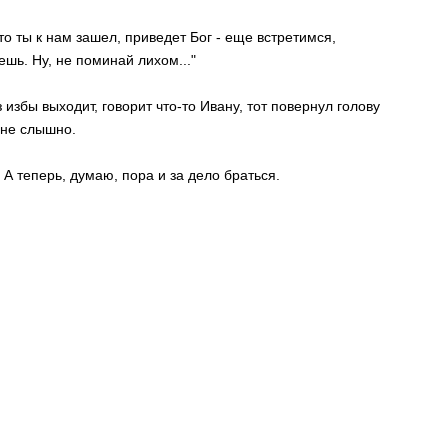
что ты к нам зашел, приведет Бог - еще встретимся,
ешь. Ну, не поминай лихом..."
 избы выходит, говорит что-то Ивану, тот повернул голову
е не слышно.
 А теперь, думаю, пора и за дело браться.