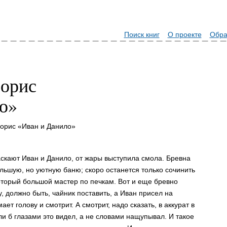
Поиск книг
О проекте
Обра
орис
о»
орис «Иван и Данило»
таскают Иван и Данило, от жары выступила смола. Бревна
льшую, но уютную баню; скоро останется только сочинить
оторый большой мастер по печкам. Вот и еще бревно
, должно быть, чайник поставить, а Иван присел на
ет голову и смотрит. А смотрит, надо сказать, в аккурат в
сли б глазами это видел, а не словами нащупывал. И такое