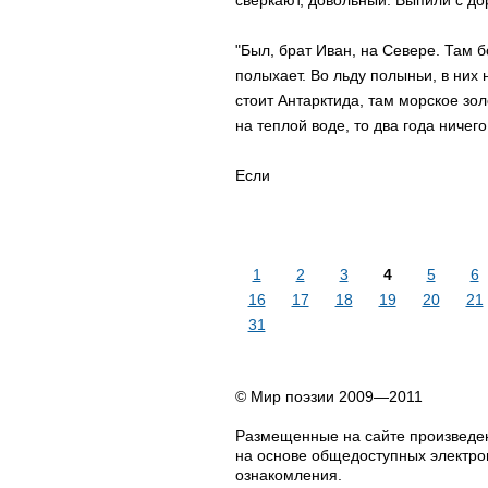
сверкают, довольный. Выпили с дор
"Был, брат Иван, на Севере. Там 
полыхает. Во льду полыньи, в них 
стоит Антарктида, там морское зол
на теплой воде, то два года ничего
Если
1
2
3
4
5
6
16
17
18
19
20
21
31
© Мир поэзии 2009—2011
Размещенные на сайте произведен
на основе общедоступных электрон
ознакомления.