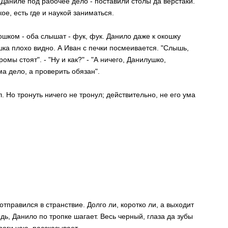
Даниле под рабочее дело - поставили столы да верстаки.
ое, есть где и наукой заниматься.
ошком - оба слышат - фук, фук. Данило даже к окошку
шка плохо видно. А Иван с печки посмеивается. "Слышь,
омы стоят". - "Ну и как?" - "А ничего, Данилушко,
ма дело, а проверить обязан".
л. Но тронуть ничего не тронул; действительно, не его ума
тправился в странствие. Долго ли, коротко ли, а выходит
ядь, Данило по тропке шагает. Весь черный, глаза да зубы