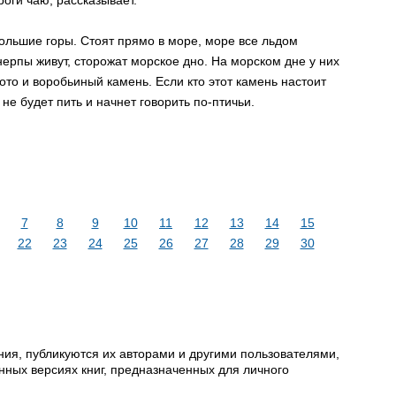
оги чаю, раcсказывает.
большие горы. Стоят прямо в море, море все льдом
нерпы живут, сторожат морское дно. На морском дне у них
ото и воробьиный камень. Если кто этот камень настоит
 не будет пить и начнет говорить по-птичьи.
7
8
9
10
11
12
13
14
15
22
23
24
25
26
27
28
29
30
ия, публикуются их авторами и другими пользователями,
ных версиях книг, предназначенных для личного