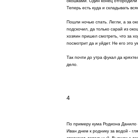
окошками. Один конец отгородили 
Теперь есть куда и складывать всяк
Пошли ночью спать. Легли, а за ок
подскочил, да только сарай из око
хозяин пришел смотреть, что за хор
посмотрит да и уйдет. Не его это у
Так почти до утра фукал да кряхте
дело.
4
По примеру кума Родиона Данило о
Иван днем к роднику за водой - гл