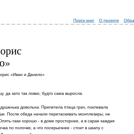
Поиск книг
О проекте
Обра
орис
о»
орис «Иван и Данило»
у, да зато так ловко, будто сама выросла.
- душенька довольна. Прилетела птица грач, поклевала
ши. После обеда начали перетаскивать монплезиры; не
 Опять-таки хорошо - в доме просторнее, а в сарае каждая
чка по полочке, а что посерьезнее - стоит в шкапу с