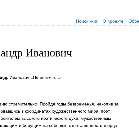
Поиск книг
О проекте
Обра
андр Иванович
»
андр Иванович «Не ангел я…»
зию стремительно. Пройдя годы безвременья, накопив за
ровавшись в координатах художественного мира, поэт
осителем высокого поэтического духа, мужественным
щающим и берущим на себя всю ответственность творца