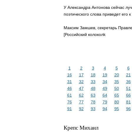
У Александра Антонова сейчас луч
поэтического слова приведет его
Максим Замшев, секретарь Правле
[Российский колоколk
1
2
3
4
5
6
16
17
18
19
20
21
31
32
33
34
35
36
46
47
48
49
50
51
61
62
63
64
65
66
76
77
78
79
80
81
91
92
93
94
95
96
Крепс Михаил