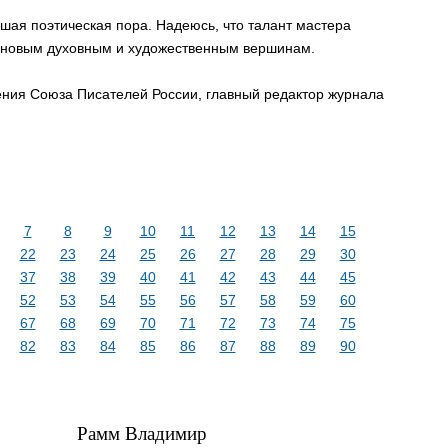
шая поэтическая пора. Надеюсь, что талант мастера
 к новым духовным и художественным вершинам.
ния Союза Писателей России, главный редактор журнала
7
8
9
10
11
12
13
14
15
22
23
24
25
26
27
28
29
30
37
38
39
40
41
42
43
44
45
52
53
54
55
56
57
58
59
60
67
68
69
70
71
72
73
74
75
82
83
84
85
86
87
88
89
90
Рамм Владимир