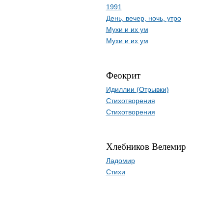
1991
День, вечер, ночь, утро
Мухи и их ум
Мухи и их ум
Феокрит
Идиллии (Отрывки)
Стихотворения
Стихотворения
Хлебников Велемир
Ладомир
Стихи