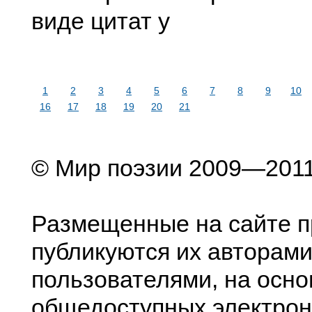
виде цитат у
1
2
3
4
5
6
7
8
9
10
16
17
18
19
20
21
© Мир поэзии 2009—201
Размещенные на сайте п
публикуются их авторами
пользователями, на осно
общедоступных электрон