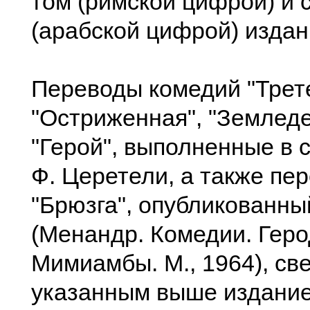
том (римской цифрой) и 
(арабской цифрой) изда
Переводы комедий "Трете
"Остриженная", "Земледе
"Герой", выполненные в с
Ф. Церетели, а также пе
"Брюзга", опубликованны
(Менандр. Комедии. Геро
Мимиамбы. М., 1964), св
указанным выше издани