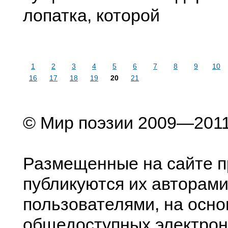
лопатка, которой
1
2
3
4
5
6
7
8
9
10
16
17
18
19
20
21
© Мир поэзии 2009—201
Размещенные на сайте п
публикуются их авторами
пользователями, на осно
общедоступных электрон