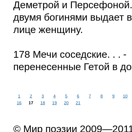
Деметрой и Персефоной.
двумя богинями выдает 
лице женщину.
178 Мечи соседские. . . -
перенесенные Гетой в д
1
2
3
4
5
6
7
8
9
10
16
17
18
19
20
21
© Мир поэзии 2009—201