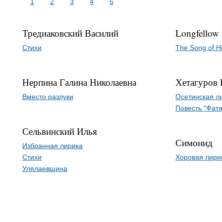
1
2
3
4
5
Тредиаковский Василий
Longfellow
Стихи
The Song of H
Нерпина Галина Николаевна
Хетагуров 
Вместо разлуки
Осетинская л
Повесть "Фат
Сельвинский Илья
Симонид
Избранная лирика
Стихи
Хоровая лири
Улялаевщина