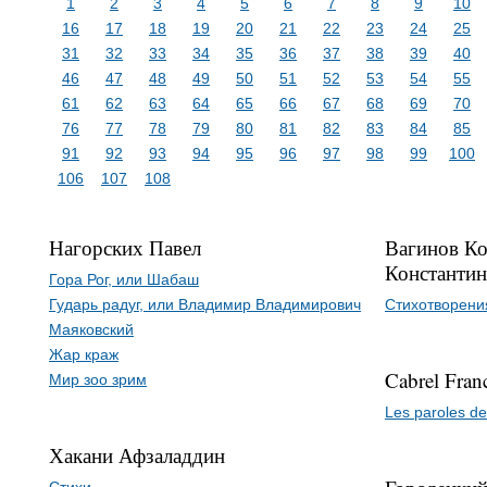
1
2
3
4
5
6
7
8
9
10
16
17
18
19
20
21
22
23
24
25
31
32
33
34
35
36
37
38
39
40
46
47
48
49
50
51
52
53
54
55
61
62
63
64
65
66
67
68
69
70
76
77
78
79
80
81
82
83
84
85
91
92
93
94
95
96
97
98
99
100
106
107
108
Нагорских Павел
Вагинов Ко
Константи
Гора Рог, или Шабаш
Гударь радуг, или Владимир Владимирович
Стихотворени
Маяковский
Жар краж
Cabrel Fran
Мир зоо зрим
Les paroles d
Хакани Афзаладдин