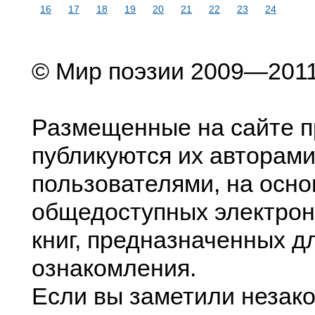
16
17
18
19
20
21
22
23
24
© Мир поэзии 2009—201
Размещенные на сайте п
публикуются их авторами
пользователями, на осно
общедоступных электрон
книг, предназначенных д
ознакомления.
Если вы заметили незак