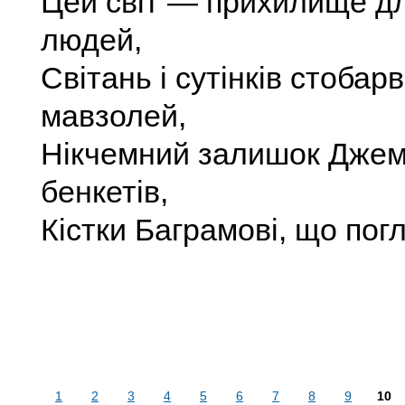
Цей світ — прихилище для
людей,
Світань і сутінків стобар
мавзолей,
Нікчемний залишок Дже
бенкетів,
Кістки Баграмові, що пог
1
2
3
4
5
6
7
8
9
10