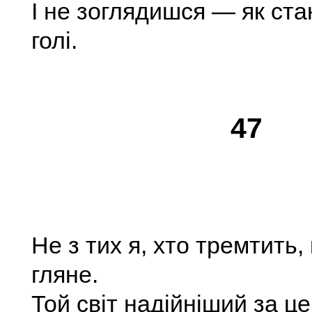
I не зоглядишся — як ста
голі.
47
Не з тих я, хто тремтить,
гляне.
Той світ надійніший за ц