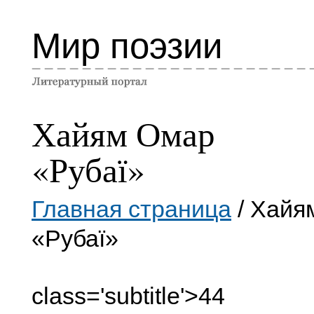
Мир поэзии
Хайям Омар
«Рубаї»
Главная страница
/ Хайя
«Рубаї»
class='subtitle'>44