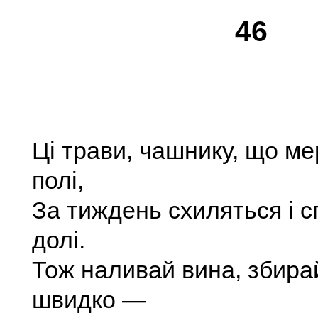
46
Ці трави, чашнику, що ме
полі,
За тиждень схиляться і 
долі.
Тож наливай вина, збирай
швидко —