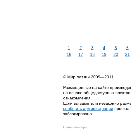
1
2
3
4
5
6
16
17
18
19
20
21
© Мир поэзии 2009—2011
Размещенные на сайте произведен
на основе общедоступных электрон
ознакомления.
Если вы заметили незаконно разме
сообщить администрации
проекта.
заблокировано.
Наши спонсоры: