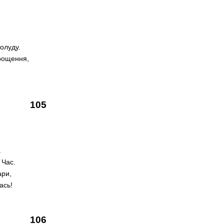
полуду.
рощення,
105
.
 Час.
ари,
ась!
106