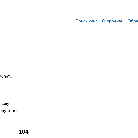
Поиск книг
О проекте
Обра
Рубаї»
 чашу —
шу й тіло.
104