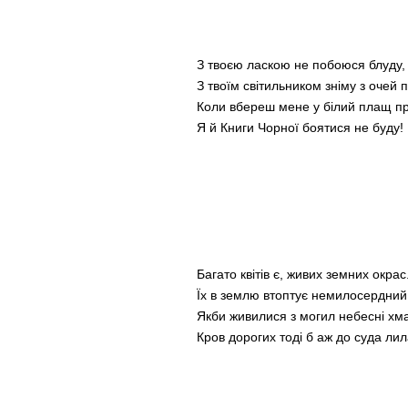
З твоєю ласкою не побоюся блуду,
З твоїм світильником зніму з очей 
Коли вбереш мене у білий плащ п
Я й Книги Чорної боятися не буду!
Багато квітів є, живих земних окрас
Їх в землю втоптує немилосердний
Якби живилися з могил небесні хм
Кров дорогих тоді б аж до суда лил