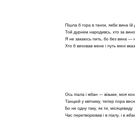
Пішла б гора в танок, якби вина їй 
Той дурнем народивсь, хто за вино
Я не закаюсь пить, бо без вина — 
Хто б виховав мене і путь мені вказ
Ось піала і жбан — візьми, моя кох
Танцюй у квітнику, тепер пора вес
Бо не одну таку, як ти, місяцевиду
Час перетворював і в піалу, і в жба