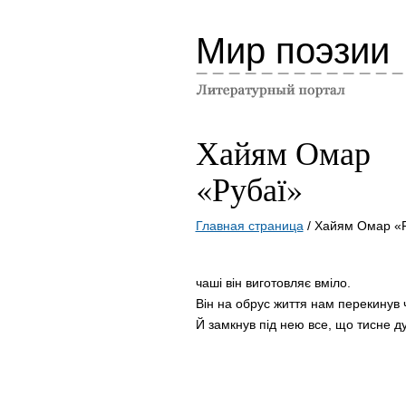
Мир поэзии
Хайям Омар
«Рубаї»
Главная страница
/ Хайям Омар «
чаші він виготовляє вміло.
Він на обрус життя нам перекинув
Й замкнув під нею все, що тисне ду