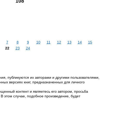
108
7
8
9
10
11
12
13
14
15
22
23
24
ия, публикуются их авторами и другими пользователями,
ных версиях книг, предназначенных для личного
щенный контент и являетесь его автором, просьба
 В этом случае, подобное произведение, будет