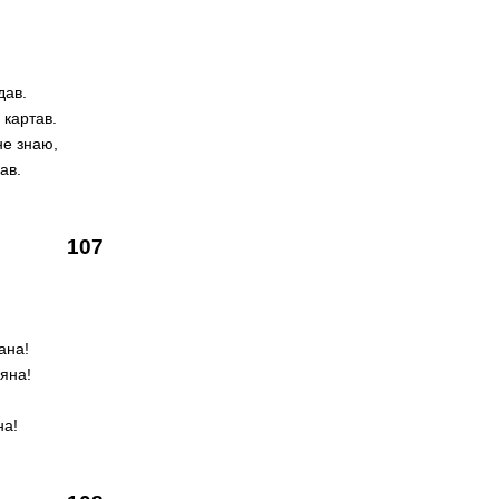
дав.
 картав.
не знаю,
ав.
107
ана!
няна!
на!