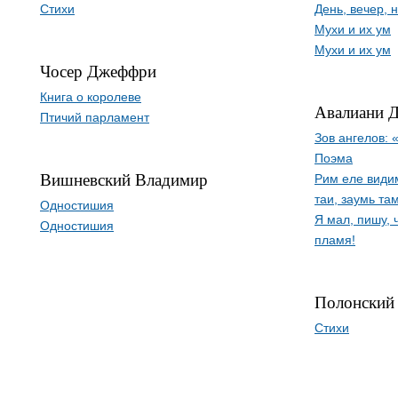
Стихи
День, вечер, н
Мухи и их ум
Мухи и их ум
Чосер Джеффри
Книга о королеве
Авалиани 
Птичий парламент
Зов ангелов: 
Поэма
Вишневский Владимир
Рим еле видим
таи, заумь та
Одностишия
Я мал, пишу, 
Одностишия
пламя!
Полонский
Стихи