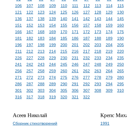
106
107
108
109
110
111
112
113
114
115
121
122
123
124
125
126
127
128
129
130
136
137
138
139
140
141
142
143
144
145
151
152
153
154
155
156
157
158
159
160
166
167
168
169
170
171
172
173
174
175
181
182
183
184
185
186
187
188
189
190
196
197
198
199
200
201
202
203
204
205
211
212
213
214
215
216
217
218
219
220
226
227
228
229
230
231
232
233
234
235
241
242
243
244
245
246
247
248
249
250
256
257
258
259
260
261
262
263
264
265
271
272
273
274
275
276
277
278
279
280
286
287
288
289
290
291
292
293
294
295
301
302
303
304
305
306
307
308
309
310
316
317
318
319
320
321
322
Асеев Николай
Крепс Мих
Сборник стихотворений
1991