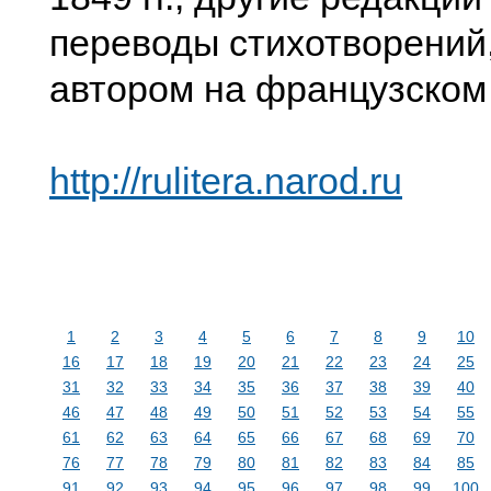
переводы стихотворений
автором на французском
http://rulitera.narod.ru
1
2
3
4
5
6
7
8
9
10
16
17
18
19
20
21
22
23
24
25
31
32
33
34
35
36
37
38
39
40
46
47
48
49
50
51
52
53
54
55
61
62
63
64
65
66
67
68
69
70
76
77
78
79
80
81
82
83
84
85
91
92
93
94
95
96
97
98
99
100