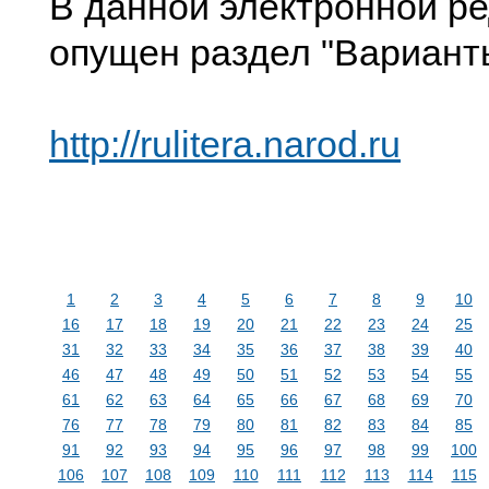
В данной электронной р
опущен раздел "Вариант
http://rulitera.narod.ru
1
2
3
4
5
6
7
8
9
10
16
17
18
19
20
21
22
23
24
25
31
32
33
34
35
36
37
38
39
40
46
47
48
49
50
51
52
53
54
55
61
62
63
64
65
66
67
68
69
70
76
77
78
79
80
81
82
83
84
85
91
92
93
94
95
96
97
98
99
100
106
107
108
109
110
111
112
113
114
115