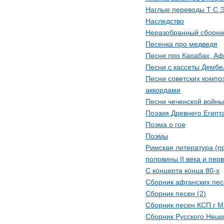
Наглые переводы Т С 
Наследство
Неразобранный сборни
Песенка про медведя
Песни про Карабах, Аф
Песни с кассеты Дембел
Песни советских компо
аккордами
Песни чеченской войны
Поэзия Древнего Египт
Поэма о гое
Поэмы
Римская литература (п
половины II века и перв
С концерта конца 80-х
Сборник афганских пе
Сборник песен (2)
Сборник песен КСП г М
Сборник Русского Неце