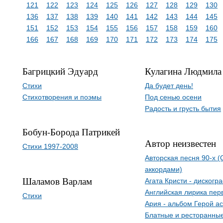
121
122
123
124
125
126
127
128
129
130
136
137
138
139
140
141
142
143
144
145
151
152
153
154
155
156
157
158
159
160
166
167
168
169
170
171
172
173
174
175
Багрицкий Эдуард
Кулагина Людмила
Стихи
Да будет день!
Стихотворения и поэмы
Под сенью осени
Радость и грусть бытия
Бобун-Борода Патрикей
Автор неизвестен
Стихи 1997-2008
Авторская песня 90-х 
аккордами)
Шаламов Варлам
Агата Кристи - дискогр
Английская лирика пер
Стихи
Ария - альбом Герой а
Блатные и ресторанные