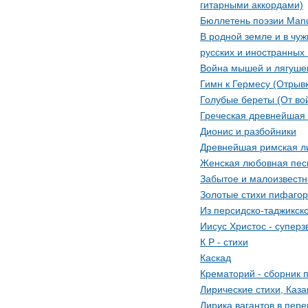
гитарными аккордами)
Бюллетень поэзии Manu
В родной земле и в чуж
русских и иностранных 
Война мышей и лягуше
Гимн к Гермесу (Отрыв
Голубые береты (От во
Греческая древнейшая
Дионис и разбойники
Древнейшая римская л
Женская любовная пес
Забытое и малоизвест
Золотые стихи пифаго
Из персидско-таджикск
Иисус Христос - суперз
К Р - стихи
Каскад
Крематорий - сборник 
Лиpические стихи, Каза
Лирика вагантов в пере