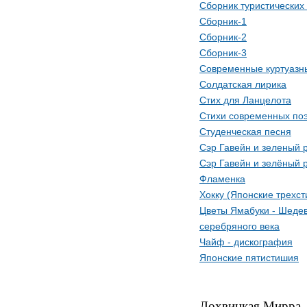
Сборник туристических
Сборник-1
Сборник-2
Сборник-3
Современные куртуазн
Солдатская лирика
Стих для Ланцелота
Стихи современных по
Студенческая песня
Сэр Гавейн и зеленый 
Сэр Гавейн и зелёный 
Фламенка
Хокку (Японские трехс
Цветы Ямабуки - Шедев
серебряного века
Чайф - дискография
Японские пятистишия
Лохвицкая Мирра