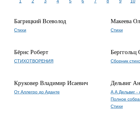
1
2
3
4
5
6
7
8
9
10
Багрицкий Всеволод
Макеева Ол
Стихи
Стихи
Бёрнс Роберт
Берггольц 
СТИХОТВОРЕНИЯ
Сборник стих
Круковер Владимир Исаевич
Дельвиг А
От Аллегро до Аданте
А А Дельвиг -
Полное собра
Стихи