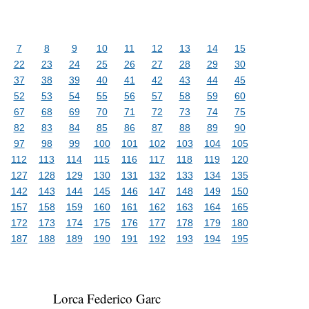
7
8
9
10
11
12
13
14
15
22
23
24
25
26
27
28
29
30
37
38
39
40
41
42
43
44
45
52
53
54
55
56
57
58
59
60
67
68
69
70
71
72
73
74
75
82
83
84
85
86
87
88
89
90
97
98
99
100
101
102
103
104
105
112
113
114
115
116
117
118
119
120
127
128
129
130
131
132
133
134
135
142
143
144
145
146
147
148
149
150
157
158
159
160
161
162
163
164
165
172
173
174
175
176
177
178
179
180
187
188
189
190
191
192
193
194
195
Lorca Federico Garc