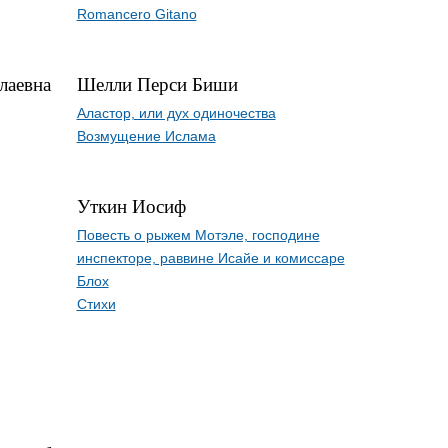
Romancero Gitano
лаевна
Шелли Перси Биши
Аластор, или дух одиночества
Возмущение Ислама
Уткин Иосиф
Повесть о рыжем Мотэле, господине
инспекторе, раввине Исайе и комиссаре
Блох
Стихи