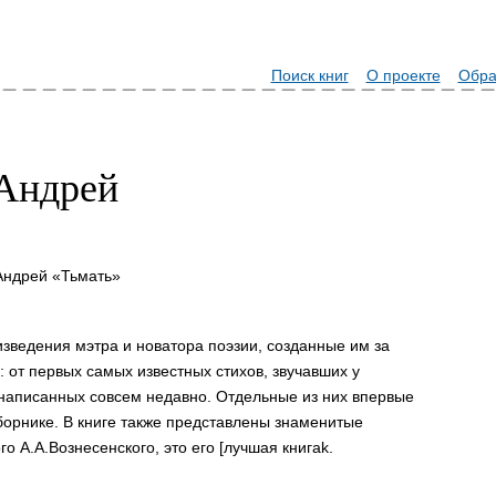
Поиск книг
О проекте
Обра
Андрей
Андрей «Тьмать»
изведения мэтра и новатора поэзии, созданные им за
: от первых самых известных стихов, звучавших у
 написанных совсем недавно. Отдельные из них впервые
борнике. В книге также представлены знаменитые
 А.А.Вознесенского, это его [лучшая книгаk.