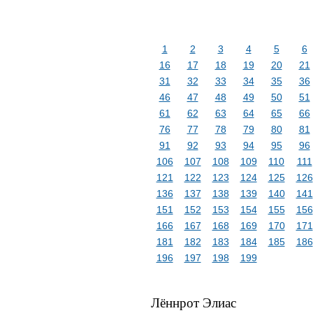
1
2
3
4
5
6
16
17
18
19
20
21
31
32
33
34
35
36
46
47
48
49
50
51
61
62
63
64
65
66
76
77
78
79
80
81
91
92
93
94
95
96
106
107
108
109
110
111
121
122
123
124
125
126
136
137
138
139
140
141
151
152
153
154
155
156
166
167
168
169
170
171
181
182
183
184
185
186
196
197
198
199
Лённрот Элиас