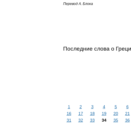
Перевод А. Блока
Последние слова о Грец
1
2
3
4
5
6
16
17
18
19
20
21
31
32
33
34
35
36