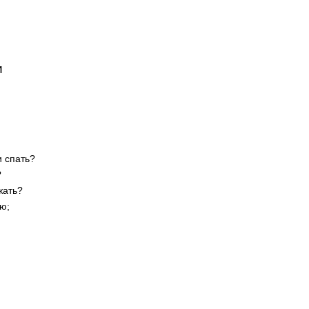
и
и спать?
?
жать?
ю;