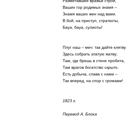
Разметавшей вражьи строи,
Ваших гор родимых знамя –
Знамя ваших жен над вами.
В бой, на приступ, страткоты,
Бауа, бауа, сулиоты!
Плуг наш – меч: так дайте клятву
Здесь собрать златую жатву;
Там, где брешь в стене пробита,
Там врагов богатство скрыто.
Есть добыча, слава с нами –
Так вперед, на спор с громами!
1823 г.
Перевод А. Блока