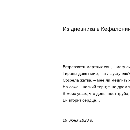
Из дневника в Кефалони
Встревожен мертвых сон, – могу л
Тираны давят мир, – я ль уступлю
Созрела жатва, – мне ли медлить 
На ложе – колкий терн; я не дремл
В моих ушах, что день, поет труба,
Ей вторит сердце…
19 июня 1823 г.