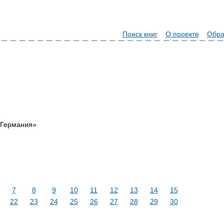
Поиск книг
О проекте
Обра
«Германия»
7
8
9
10
11
12
13
14
15
22
23
24
25
26
27
28
29
30