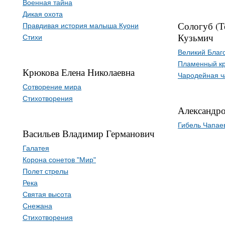
Военная тайна
Дикая охота
Сологуб (Т
Правдивая история малыша Куони
Кузьмич
Стихи
Великий Благ
Пламенный кр
Крюкова Елена Николаевна
Чародейная 
Сотворение мира
Стихотворения
Александро
Гибель Чапае
Васильев Владимир Германович
Галатея
Корона сонетов "Мир"
Полет стрелы
Река
Святая высота
Снежана
Стихотворения