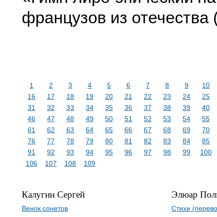
французов из отечества 
1
2
3
4
5
6
7
8
9
10
16
17
18
19
20
21
22
23
24
25
31
32
33
34
35
36
37
38
39
40
46
47
48
49
50
51
52
53
54
55
61
62
63
64
65
66
67
68
69
70
76
77
78
79
80
81
82
83
84
85
91
92
93
94
95
96
97
98
99
100
106
107
108
109
Калугин Сергей
Элюар Пол
Венок сонетов
Стихи (перево