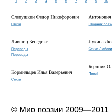
1
2
3
4
5
6
7
8
9
10
Слепушкин Федор Никифорович
Антонович 
Стихи
Сборник поэз
Лившиц Бенедикт
Лукина Лю
Переводы
Стихи Любови
Переводы
Бердник Ол
Кормильцев Илья Валерьевич
Поезії
Стихи
© Мир поэзии 2009—2011