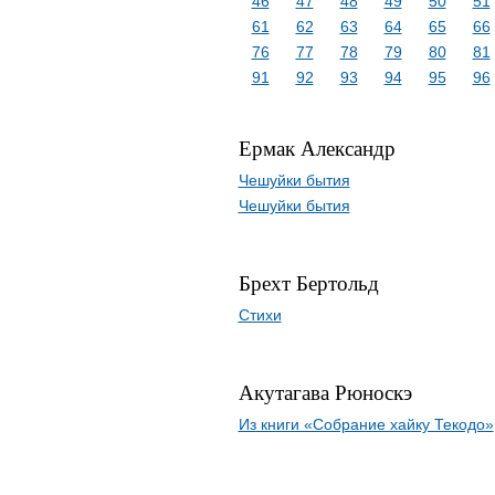
46
47
48
49
50
51
61
62
63
64
65
66
76
77
78
79
80
81
91
92
93
94
95
96
Ермак Александр
Чешуйки бытия
Чешуйки бытия
Брехт Бертольд
Стихи
Акутагава Рюноскэ
Из книги «Собрание хайку Текодо»