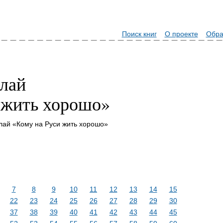
Поиск книг
О проекте
Обра
лай
 жить хорошо»
лай «Кому на Руси жить хорошо»
7
8
9
10
11
12
13
14
15
22
23
24
25
26
27
28
29
30
37
38
39
40
41
42
43
44
45