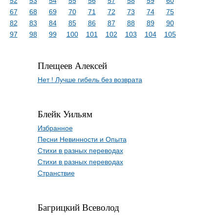
52
53
54
55
56
57
58
59
60
67
68
69
70
71
72
73
74
75
82
83
84
85
86
87
88
89
90
97
98
99
100
101
102
103
104
105
Плещеев Алексей
Нет ! Лучше гибель без возврата
Блейк Уильям
Избранное
Песни Невинности и Опыта
Стихи в разных переводах
Стихи в разных переводах
Странствие
Багрицкий Всеволод