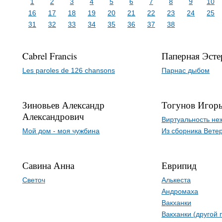
1
2
3
4
5
6
7
8
9
10
16
17
18
19
20
21
22
23
24
25
31
32
33
34
35
36
37
38
Cabrel Francis
Паперная Эст
Les paroles de 126 chansons
Парнас дыбом
Зиновьев Александр
Тогунов Игор
Александрович
Виртуальность не
Мой дом - моя чужбина
Из сборника Вете
Савина Анна
Еврипид
Светоч
Алькеста
Андромаха
Вакханки
Вакханки (другой 