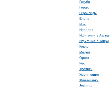
Гекуба
Геракл
Гераклиды
Елена
Ион
Ипполит
Ифигения в Авли
Ифигения в Таври
Киклоп
Медея
Орест
Рес
Троянки
Умоляющие
Финикиянки
Электра