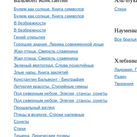
Будем как солнце. Книга символов
Стихи
Будем как солнце. Книга символов
В безбрежности
Науменк
В безбрежности
Гений открытия
Все братья
Горящие здание. Лирика современной души
Жар-птица. Свирель славянина
Жар-птица. Свирель славянина
Хлебник
Зеленый вертоград. Слова поцелуйные
Ладомир. 
Злые чары. Книга заклятий
Разин
Константин Бальмонт - Биография
Творения
Литургия красоты. Стихийные гимны
Под северным небом. Элегии, стансы, сонеты
Под северным небом. Элегии, стансы, сонеты
Прощальный взгляд
Птицы в воздухе. Строки напевные
Сонеты
Стихи
Тишина. Лирические поэмы