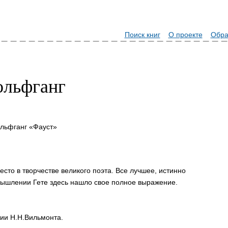
Поиск книг
О проекте
Обра
ольфганг
ольфганг «Фауст»
сто в творчестве великого поэта. Все лучшее, истинно
мышлении Гете здесь нашло свое полное выражение.
ии Н.Н.Вильмонта.