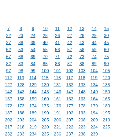
7
8
9
10
11
12
13
14
15
22
23
24
25
26
27
28
29
30
37
38
39
40
41
42
43
44
45
52
53
54
55
56
57
58
59
60
67
68
69
70
71
72
73
74
75
82
83
84
85
86
87
88
89
90
97
98
99
100
101
102
103
104
105
112
113
114
115
116
117
118
119
120
127
128
129
130
131
132
133
134
135
142
143
144
145
146
147
148
149
150
157
158
159
160
161
162
163
164
165
172
173
174
175
176
177
178
179
180
187
188
189
190
191
192
193
194
195
202
203
204
205
206
207
208
209
210
217
218
219
220
221
222
223
224
225
232
233
234
235
236
237
238
239