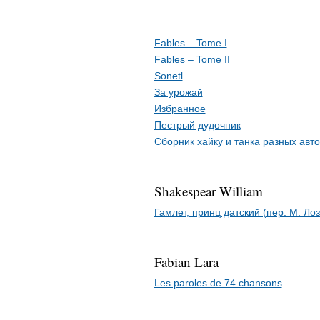
Fables – Tome I
Fables – Tome II
Sonetl
За урожай
Избранное
Пестрый дудочник
Сборник хайку и танка разных авт
Shakespear William
Гамлет, принц датский (пер. М. Лоз
Fabian Lara
Les paroles de 74 chansons