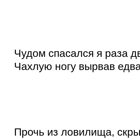
Чудом спасался я раза д
Чахлую ногу вырвав едв
Прочь из ловилища, скры