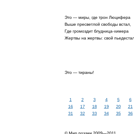
Это — миры, где трон Люцифера
Выше пресветлой свободы встал,
Где громоздит блудница-химера
Жертвы на жертвы: свой пьедестал
Это — тираны!
1
2
3
4
5
6
16
17
18
19
20
21
31
32
33
34
35
36
© Мир поэзии 2009—2011