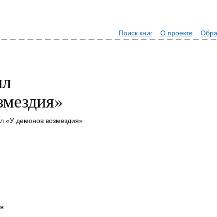
Поиск книг
О проекте
Обра
ил
змездия»
л «У демонов возмездия»
я