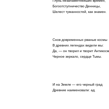
Глубь незапаметнейших времен,
Богоотступничество Денницы,
Шелест туманностей, как знамен.
Снов довременных рваные космы
В древних легендах видели мы:
Да, — он творил и творит Антикосм
Черное зеркало, сердце Тьмы.
И на Земле — его черный град
Древние наименовали: ад.