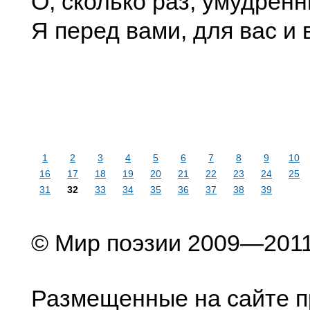
О, сколько раз, умудренн
Я перед вами, для вас и 
1
2
3
4
5
6
7
8
9
10
16
17
18
19
20
21
22
23
24
25
31
32
33
34
35
36
37
38
39
© Мир поэзии 2009—201
Размещенные на сайте п