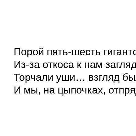
Порой пять-шесть гигант
Из-за откоса к нам загля
Торчали уши… взгляд б
И мы, на цыпочках, отпр