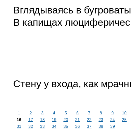
Вглядываясь в бугроваты
В капищах люциферическ
Стену у входа, как мрачн
1
2
3
4
5
6
7
8
9
10
16
17
18
19
20
21
22
23
24
25
31
32
33
34
35
36
37
38
39