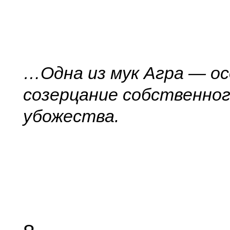
…Одна из мук Агра — о
созерцание собственно
убожества.