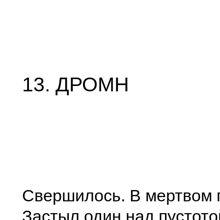
13. ДРОМН
Свершилось. В мертвом 
Застыл один над пустото