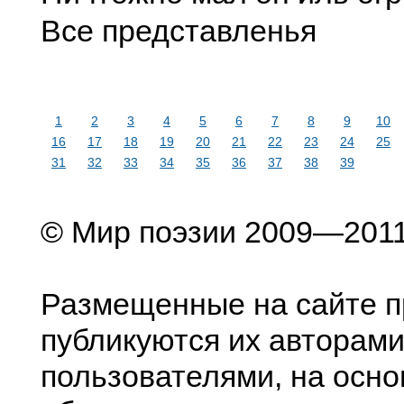
Все представленья
1
2
3
4
5
6
7
8
9
10
16
17
18
19
20
21
22
23
24
25
31
32
33
34
35
36
37
38
39
© Мир поэзии 2009—201
Размещенные на сайте п
публикуются их авторами
пользователями, на осно