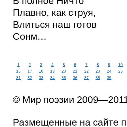
В полное Ничто
Плавно, как струя,
Влиться наш готов
Сонм…
1
2
3
4
5
6
7
8
9
10
16
17
18
19
20
21
22
23
24
25
31
32
33
34
35
36
37
38
39
© Мир поэзии 2009—201
Размещенные на сайте п