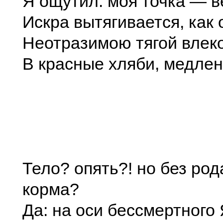
Я ощутил: моя точка — в
Искра вытягивается, как 
Неотразимою тягой влек
В красные хляби, медлен
Тело? опять?! но без род
корма?
Да: на оси бессмертного