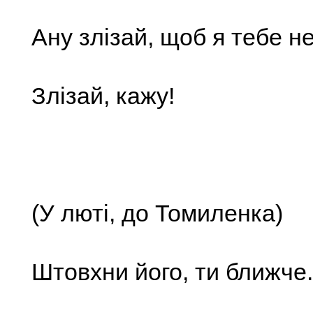
Ану злізай, щоб я тебе не
Злізай, кажу!
(У люті, до Томиленка)
Штовхни його, ти ближче.