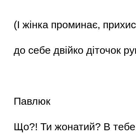
(І жінка проминає, прихи
до себе двійко діточок ру
Павлюк
Що?! Ти жонатий? В тебе 