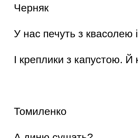
Черняк
У нас печуть з квасолею і
І креплики з капустою. Й 
Томиленко
А диню сушать?