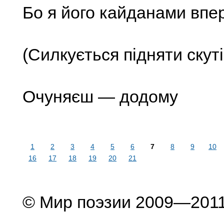
Бо я його кайданами впе
(Силкується підняти скуті
Очуняєш — додому
1
2
3
4
5
6
7
8
9
10
16
17
18
19
20
21
© Мир поэзии 2009—201