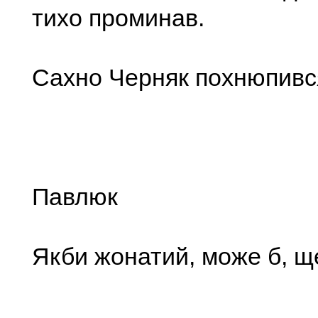
тихо проминав.
Сахно Черняк похнюпився
Павлюк
Якби жонатий, може б, щ