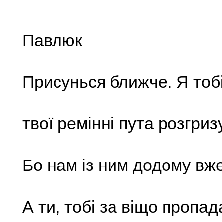
Павлюк
Присунься ближче. Я тоб
твої ремінні пута розгризу
Бо нам із ним додому вже
А ти, тобі за віщо пропад