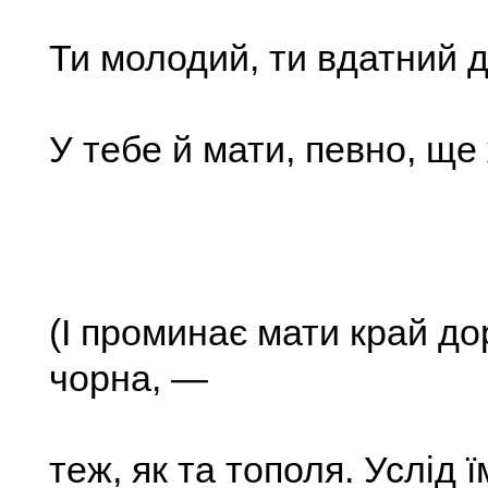
Ти молодий, ти вдатний д
У тебе й мати, певно, ще
(І проминає мати край дор
чорна, —
теж, як та тополя. Услід ї