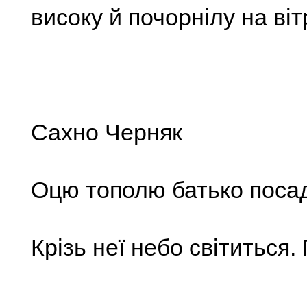
високу й почорнілу на віт
Сахно Черняк
Оцю тополю батько поса
Крізь неї небо світиться