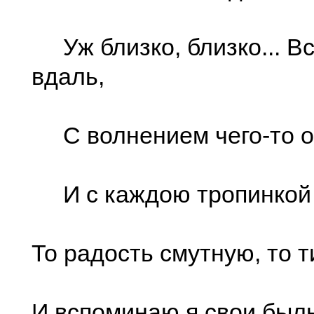
Уж близко, близко... Вс
вдаль,
С волнением чего-то 
И с каждою тропинкой
То радость смутную, то т
И вспоминаю я свои был