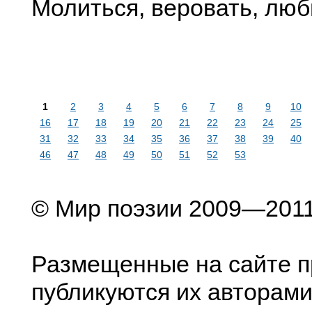
Молиться, веровать, люб
1
2
3
4
5
6
7
8
9
10
16
17
18
19
20
21
22
23
24
25
31
32
33
34
35
36
37
38
39
40
46
47
48
49
50
51
52
53
© Мир поэзии 2009—201
Размещенные на сайте п
публикуются их авторами