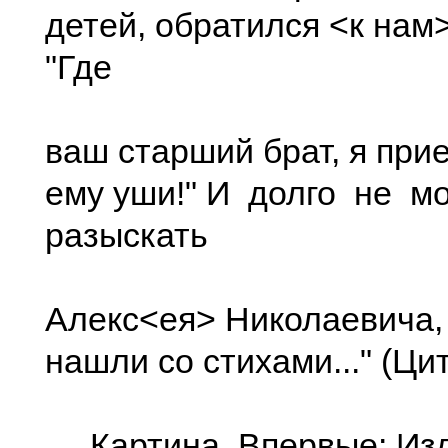
детей, обратился <к нам
"Где
ваш старший брат, я при
ему уши!" И долго не м
разыскать
Алекс<ея> Николаевича,
нашли со стихами..." (Цит.
Картина. Впервые: Изд. 