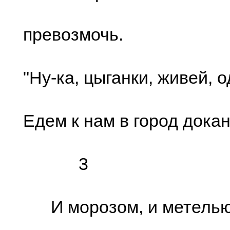
превозмочь.
"Ну-ка, цыганки, живей, 
Едем к нам в город докан
3
И морозом, и метель