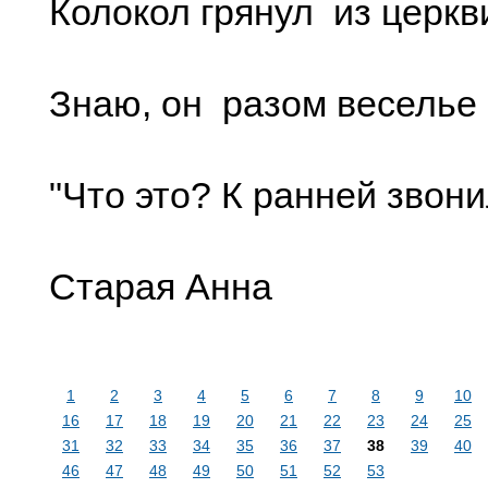
Колокол грянул из церкви
Знаю, он разом веселье 
"Что это? К ранней звони
Старая Анна
1
2
3
4
5
6
7
8
9
10
16
17
18
19
20
21
22
23
24
25
31
32
33
34
35
36
37
38
39
40
46
47
48
49
50
51
52
53