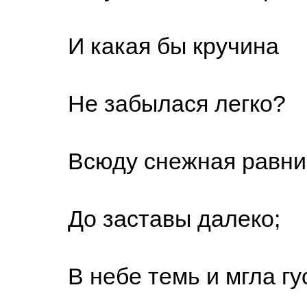
И какая бы кручина
Не забылася легко?
Всюду снежная равни
До заставы далеко;
В небе темь и мгла гус