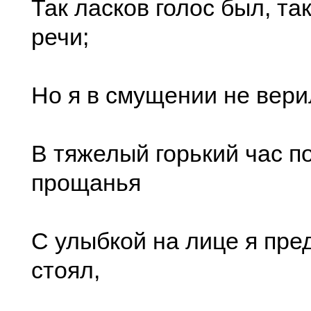
Так ласков голос был, т
речи;
Но я в смущении не вери
В тяжелый горький час п
прощанья
С улыбкой на лице я пре
стоял,