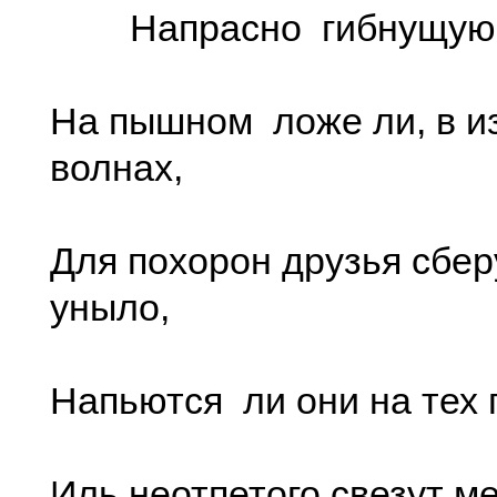
Напрасно гибнущую 
На пышном ложе ли, в из
волнах,
Для похорон друзья сбер
уныло,
Напьются ли они на тех
Иль неотпетого свезут ме