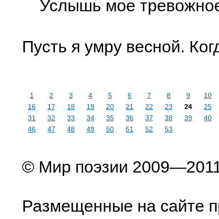
Услышь мое тревожное
Пусть я умру весной. Ко
1
2
3
4
5
6
7
8
9
10
16
17
18
19
20
21
22
23
24
25
31
32
33
34
35
36
37
38
39
40
46
47
48
49
50
51
52
53
© Мир поэзии 2009—201
Размещенные на сайте п