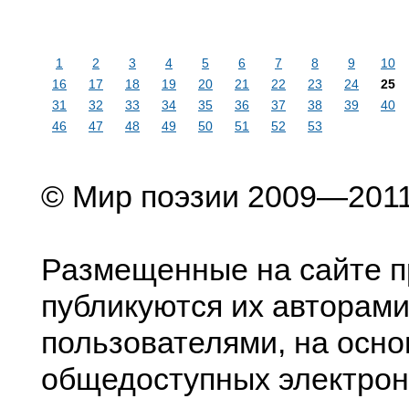
1
2
3
4
5
6
7
8
9
10
16
17
18
19
20
21
22
23
24
25
31
32
33
34
35
36
37
38
39
40
46
47
48
49
50
51
52
53
© Мир поэзии 2009—201
Размещенные на сайте п
публикуются их авторами
пользователями, на осно
общедоступных электрон