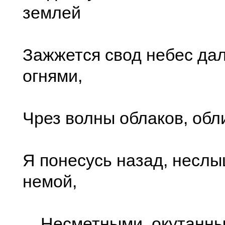
землей
Зажжется свод небес да
огнями,
Чрез волны облаков, обл
Я понесусь назад, несл
немой,
Несметными окутанный